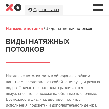
Сделать заказ
Укажите необходимые параметры, а
мы предложим Вам
лучшую цену
на
Натяжные потолки
/ Виды натяжных потолков
натяжные потолки в г. Славянск-на-
Кубани!
ВИДЫ НАТЯЖНЫХ
ПОТОЛКОВ
Оставляя заявку, Вы даете разрешение на
обработку и хранение Ваших персональных данных.
Вы сохраните полную анонимность до выбора
исполнителя.
Натяжные потолки, хоть и объединены общим
понятием, представляют собой конструкции разных
видов. Подчас они настолько различаются
визуально, что не похожи на обычные пленочные.
Возможности дизайна, цветовой палитры,
исполнения, подсветки и дополнительного декора