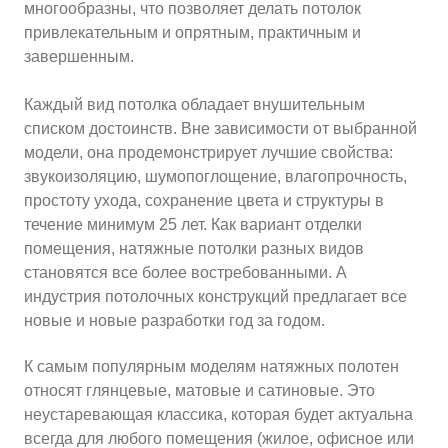
многообразны, что позволяет делать потолок
привлекательным и опрятным, практичным и
завершенным.
10
≈
2750
2
м
руб.
5
99
Ориентировочная площадь Вашего потолка
Каждый вид потолка обладает внушительным
списком достоинств. Вне зависимости от выбранной
Подобрать исполнителя
модели, она продемонстрирует лучшие свойства:
звукоизоляцию, шумопоглощение, влагопрочность,
простоту ухода, сохранение цвета и структуры в
течение минимум 25 лет. Как вариант отделки
помещения, натяжные потолки разных видов
становятся все более востребованными. А
индустрия потолочных конструкций предлагает все
новые и новые разработки год за годом.
К самым популярным моделям натяжных полотен
относят глянцевые, матовые и сатиновые. Это
неустаревающая классика, которая будет актуальна
всегда для любого помещения (жилое, офисное или