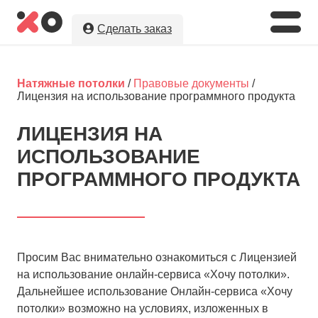
Сделать заказ
Укажите необходимые параметры, а
мы предложим Вам
лучшую цену
на
Натяжные потолки
/
Правовые документы
/
натяжные потолки в г. Славянск-на-
Лицензия на использование программного продукта
Кубани!
ЛИЦЕНЗИЯ НА
Оставляя заявку, Вы даете разрешение на
ИСПОЛЬЗОВАНИЕ
обработку и хранение Ваших персональных данных.
Вы сохраните полную анонимность до выбора
ПРОГРАММНОГО ПРОДУКТА
исполнителя.
Просим Вас внимательно ознакомиться с Лицензией
на использование онлайн-сервиса «Хочу потолки».
Дальнейшее использование Онлайн-сервиса «Хочу
потолки» возможно на условиях, изложенных в