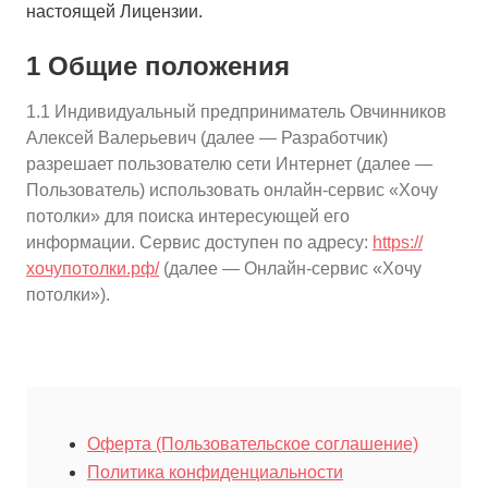
настоящей Лицензии.
1 Общие положения
10
≈
2750
2
м
руб.
5
99
Ориентировочная площадь Вашего потолка
1.1 Индивидуальный предприниматель Овчинников
Алексей Валерьевич (далее — Разработчик)
Подобрать исполнителя
разрешает пользователю сети Интернет (далее —
Пользователь) использовать онлайн-сервис «Хочу
потолки» для поиска интересующей его
информации. Сервис доступен по адресу:
https://
хочупотолки.рф/
(далее — Онлайн-сервис «Хочу
потолки»).
Оферта (Пользовательское соглашение)
Политика конфиденциальности