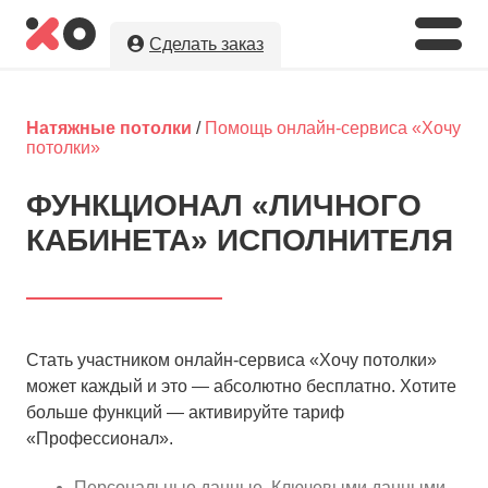
Сделать заказ
Укажите необходимые параметры, а
мы предложим Вам
лучшую цену
на
Натяжные потолки
/
Помощь онлайн-сервиса «Хочу
натяжные потолки в г. Славянск-на-
потолки»
Кубани!
ФУНКЦИОНАЛ «ЛИЧНОГО
Оставляя заявку, Вы даете разрешение на
КАБИНЕТА» ИСПОЛНИТЕЛЯ
обработку и хранение Ваших персональных данных.
Вы сохраните полную анонимность до выбора
исполнителя.
Стать участником онлайн-сервиса «Хочу потолки»
может каждый и это — абсолютно бесплатно. Хотите
больше функций — активируйте тариф
«Профессионал».
Персональные данные. Ключевыми данными