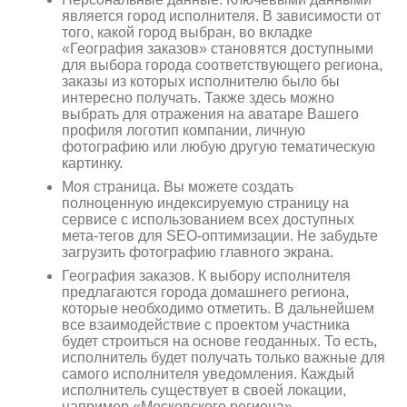
является город исполнителя. В зависимости от
того, какой город выбран, во вкладке
«География заказов» становятся доступными
10
≈
2750
2
м
руб.
для выбора города соответствующего региона,
5
99
заказы из которых исполнителю было бы
Ориентировочная площадь Вашего потолка
интересно получать. Также здесь можно
выбрать для отражения на аватаре Вашего
профиля логотип компании, личную
Подобрать исполнителя
фотографию или любую другую тематическую
картинку.
Моя страница. Вы можете создать
полноценную индексируемую страницу на
сервисе с использованием всех доступных
мета-тегов для SEO-оптимизации. Не забудьте
загрузить фотографию главного экрана.
География заказов. К выбору исполнителя
предлагаются города домашнего региона,
которые необходимо отметить. В дальнейшем
все взаимодействие с проектом участника
будет строиться на основе геоданных. То есть,
исполнитель будет получать только важные для
самого исполнителя уведомления. Каждый
исполнитель существует в своей локации,
например «Московского региона».